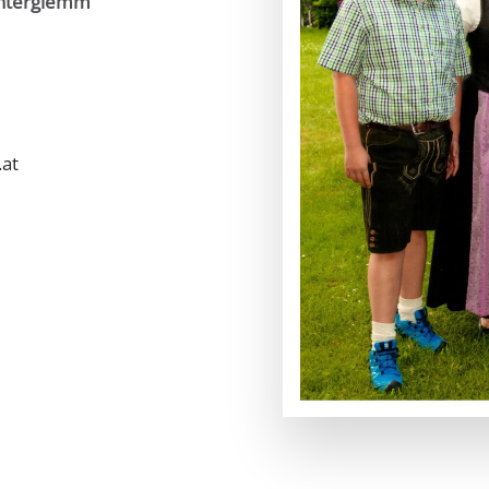
interglemm
.at