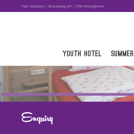
Fam. Salzmann | Brandtweg 241 | 5754 Hinterglemm
Skip to main content
Youth hotel
Summer
Enquiry