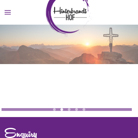
Skip to main content
Jugendhotel Saalbach Zimmer 1
Jugendhotel Saalbach Zimmer 
Sommer Saalbach
Bikeurlaub
Bike Saalbach
Enquiry