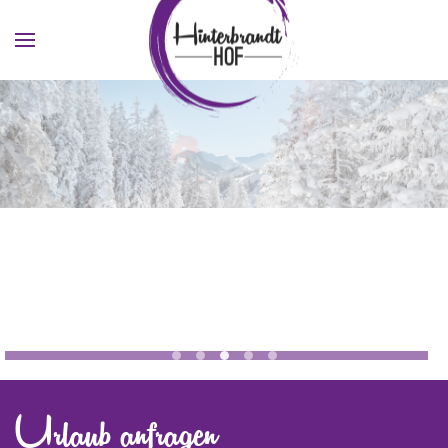
Skip to main content
Skiurlaub Saalbach
Saalbach Ski
Winter Saalbach
Schifahren Saalbach Hi
Freeride
Urlaub anfragen